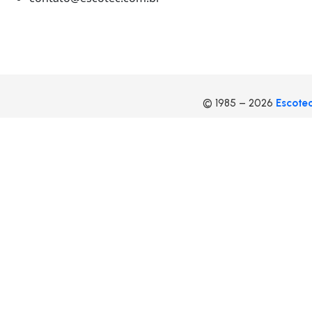
© 1985 – 2026
Escotec