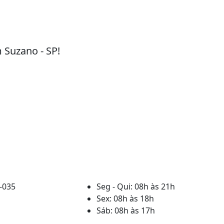
 Suzano - SP!
Horários
-035
Seg - Qui: 08h às 21h
Sex: 08h às 18h
Sáb: 08h às 17h