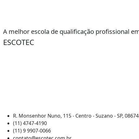
A melhor escola de qualificação profissional em
ESCOTEC
Institucional
R. Monsenhor Nuno, 115 - Centro - Suzano - SP, 08674
(11) 4747-4190
(11) 9 9907-0066
contato@escotec.com.br