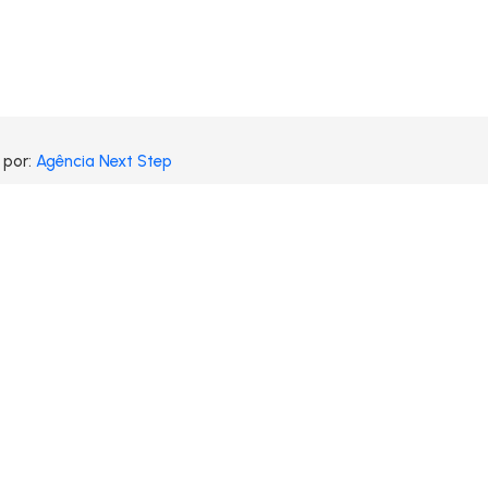
 por:
Agência Next Step